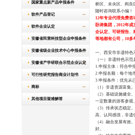
国家重点新产品申报条件
桥区、未央区、阎良
随时咨询联系小编！
软件产品登记
12
年专业代理免费咨
卧涛集团，
2012
年成
软件企业认定
企认定、可研报告、
安徽省民营科技型企业申报条件
等地都有公司，
10
多
安徽省级企业技术中心申报条件
一、西安市非遗特色
（一）非遗特色示范
安徽省产学研联合示范企业认定
1.
申报主体：符合申
2.
申报名额：每个地
条件
可行性研究报告商业计划书
3.
申报条件：优先从
商标
（
1
）非遗资源富集
（
2
）基础设施健全
其他项目疑难解答
一定数量的游客参观
（
3
）传承状态稳定
高、认同感强，非遗
（
4
）融合发展有效
好。