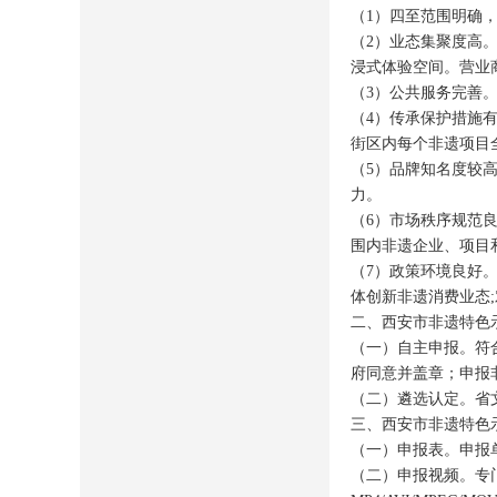
（
1
）四至范围明确
（
2
）业态集聚度高
浸式体验空间。营业
（
3
）公共服务完善
（
4
）传承保护措施
街区内每个非遗项目
（
5
）品牌知名度较
力。
（
6
）市场秩序规范
围内非遗企业、项目
（
7
）政策环境良好
体创新非遗消费业态
;
二、西安市非遗特色
（一）自主申报。符
府同意并盖章；申报
（二）遴选认定。省
三、西安市非遗特色
（一）申报表。申报
（二）申报视频。专