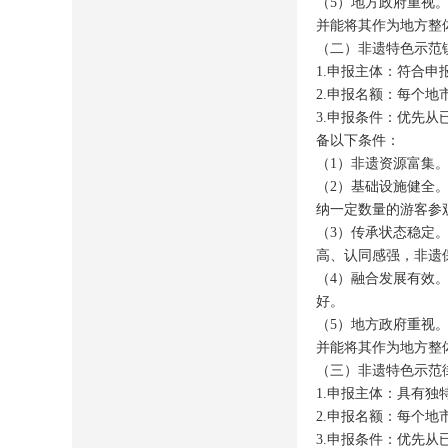
（
5
）地方政府重视
并能将其作为地方整
（二）非遗特色示范
1.
申报主体：符合申
2.
申报名额：每个地
3.
申报条件：优先从
备以下条件：
（
1
）非遗资源富集
（
2
）基础设施健全
纳一定数量的游客参
（
3
）传承状态稳定
高、认同感强，非遗
（
4
）融合发展有效
好。
（
5
）地方政府重视
并能将其作为地方整
（三）非遗特色示范
1.
申报主体：具有独
2.
申报名额：每个地
3.
申报条件：优先从