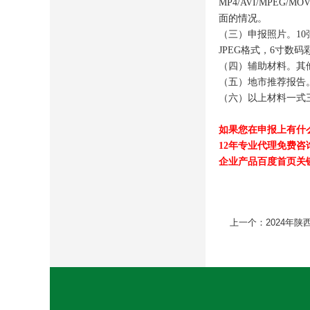
MP4/AVI/MPEG/MO
面的情况。
（三）申报照片。
10
JPEG
格式，
6
寸数码
（四）辅助材料。其
（五）地市推荐报告
（六）以上材料一式
如果您在申报上有什
12
年专业代理免费咨
企业产品百度首页关
上一个：
2024年
[向上]