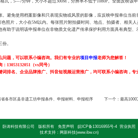
V
格式，
5—7
分钟，大小不超过
300M
，分辨率不低于
1080P
。全面反映该申
张。避免使用档案影像和只表现实物或风景的影像，应反映申报单位当前
彩色照片，大小在
5M
以内。每张照片附拍摄时间、地点、拍摄者、相关人
他有助于说明该申报单位在非物质文化遗产传承保护利用方面具有典型、
。
三份。
么问题，可以联系小编咨询。我们有专业的
项目申报
老师为您解答！
询：
13053132051
（
vx
同号）
键词排名、企业品牌推广、抖音短视频运营推广，均可联系小编咨询，专
陕西省各市区县非遗工坊申报条件、申报材料、申报程序
下一个：
最高10
卧涛科技有限公司 版权所有
免责声明
皖ICP备13016955号-4
营业执照
技术支持
：
网新科技
(
www.ibw.cn
)