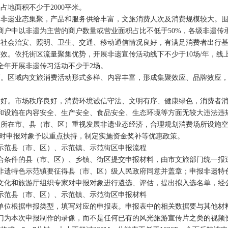
，占地面积不少于
2000
平米。
。非遗业态集聚，产品和服务供给丰富，文旅消费人次及消费规模较大。
商户中以非遗为主营的商户数量或营业面积占比不低于
50%
，各级非遗传
。社会治安、照明、卫生、交通、移动通信情况良好，有满足消费者出行
有效。依托街区流量聚集优势，开展非遗宣传活动线下不少于
10
场
/
年，线
全年开展非遗传习活动不少于
2
场。
高。区域内文旅消费活动形式多样、内容丰富，形成集聚效应、品牌效应
良好。市场秩序良好，消费环境诚信守法、文明有序、健康绿色，消费者
和设施在内容安全、生产安全、食品安全、生态环境等方面无较大违法违
。所在市、县（市、区）重视发展非遗业态经济，合理规划消费场所设施
对申报对象予以重点扶持，制定实施资金奖补等优惠政策。
示范县（市、区）、示范镇、示范街区申报流程
合条件的县（市、区）、乡镇、街区提交申报材料，由市文旅部门统一报
非遗特色示范镇要征得县（市、区）级人民政府同意并盖章；申报非遗特
文化和旅游厅组织专家对申报对象进行遴选、评估，提出拟入选名单，经
示范县（市、区）、示范镇、示范街区申报材料
单位根据申报类型，填写对应的申报表。申报表中的相关数据要与其他材
门为本次申报制作的录像，而不是任何已有的风光旅游宣传片之类的视频