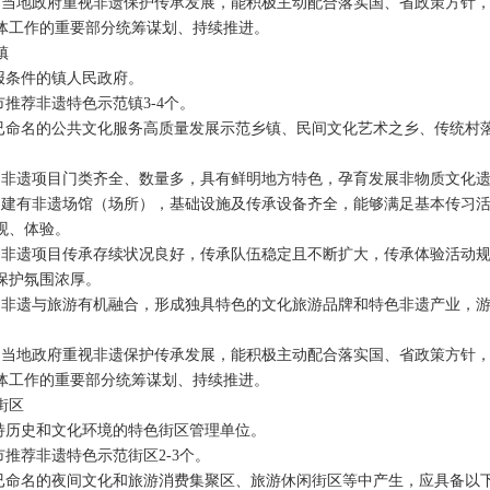
。当地政府重视非遗保护传承发展，能积极主动配合落实国、省政策方针
体工作的重要部分统筹谋划、持续推进。
镇
报条件的镇人民政府。
市推荐非遗特色示范镇
3-4
个。
已命名的公共文化服务高质量发展示范乡镇、民间文化艺术之乡、传统村
。非遗项目门类齐全、数量多，具有鲜明地方特色，孕育发展非物质文化
。建有非遗场馆（场所），基础设施及传承设备齐全，能够满足基本传习
观、体验。
。非遗项目传承存续状况良好，传承队伍稳定且不断扩大，传承体验活动
保护氛围浓厚。
。非遗与旅游有机融合，形成独具特色的文化旅游品牌和特色非遗产业，
。当地政府重视非遗保护传承发展，能积极主动配合落实国、省政策方针
体工作的重要部分统筹谋划、持续推进。
街区
特历史和文化环境的特色街区管理单位。
市推荐非遗特色示范街区
2-3
个。
已命名的夜间文化和旅游消费集聚区、旅游休闲街区等中产生，应具备以