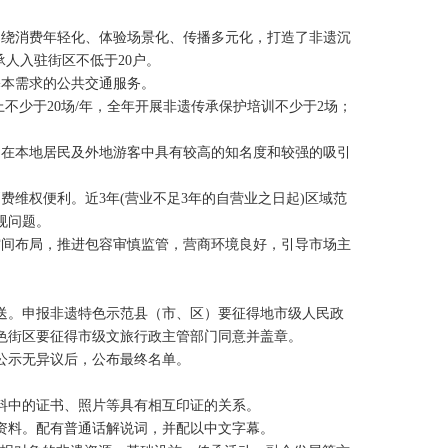
围绕消费年轻化、体验场景化、传播多元化，打造了非遗沉
承人入驻街区不低于
20
户。
基本需求的公共交通服务。
上不少于
20
场
/
年，全年开展非遗传承保护培训不少于
2
场；
，在本地居民及外地游客中具有较高的知名度和较强的吸引
消费维权便利。近
3
年
(
营业不足
3
年的自营业之日起
)
区域范
规问题。
空间布局，推进包容审慎监管，营商环境良好，引导市场主
送。申报非遗特色示范县（市、区）要征得地市级人民政
色街区要征得市级文旅行政主管部门同意并盖章。
公示无异议后，公布最终名单。
料中的证书、照片等具有相互印证的关系。
资料。配有普通话解说词，并配以中文字幕。