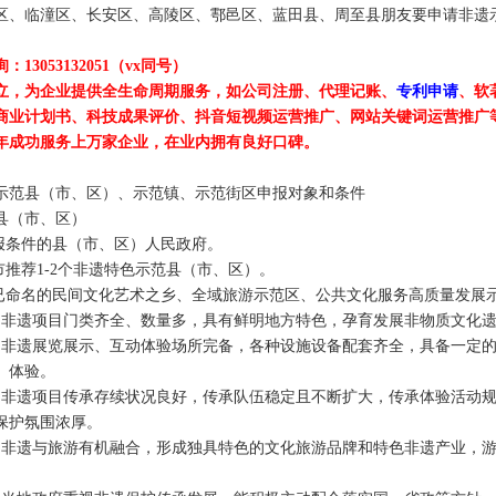
区、临潼区、长安区、高陵区、鄠邑区、蓝田县、周至县朋友要申请非遗
询：
13053132051
（
vx
同号）
立，为企业提供全生命周期服务，如公司注册、代理记账、
专利申请
、软
商业计划书、科技成果评价、抖音短视频运营推广、网站关键词运营推广
年成功服务上万家企业，在业内拥有良好口碑。
示范县（市、区）、示范镇、示范街区申报对象和条件
县（市、区）
报条件的县（市、区）人民政府。
市推荐
1-2
个非遗特色示范县（市、区）。
已命名的民间文化艺术之乡、全域旅游示范区、公共文化服务高质量发展
。非遗项目门类齐全、数量多，具有鲜明地方特色，孕育发展非物质文化
。非遗展览展示、互动体验场所完备，各种设施设备配套齐全，具备一定
、体验。
。非遗项目传承存续状况良好，传承队伍稳定且不断扩大，传承体验活动
保护氛围浓厚。
。非遗与旅游有机融合，形成独具特色的文化旅游品牌和特色非遗产业，