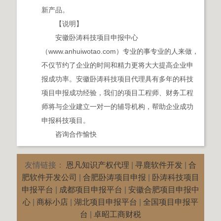
新产品。
【说明】
安徽卧涛科技项目申报中心
（www.anhuiwotao.com）专业的事专业的人来做，
不仅节约了企业的时间和精力更将大大提高企业申
报成功率。安徽卧涛科技项目代理具有多年的科技
项目申报成功经验，我们的项目工程师、财务工程
师将与企业建立一对一的辅导机构，帮助企业成功
申报科技项目。
咨询合作愉快
友情链接：
恩凡知识产权代理
|
寻鹿软件开发
|
合
肥软件开发公司
|
合肥卧涛项目申报
|
卧涛科技项目
申报平台
|
成都项目申报平台
|
安徽合肥项目申报中
心
|
商标小店
|
湖北项目申报平台
|
全国项目申报平
台
|
卓昭工商财税