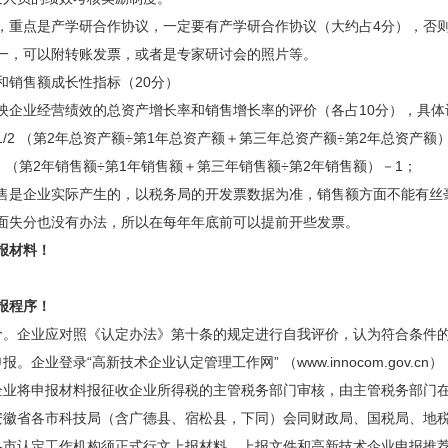
点是产学研合作协议，一定要有产学研合作协议（大约占4分），否则
一，可以附转账发票，或者是专家研讨会的照片等。
销售额成长性指标（20分）
业经营绩效的总资产增长率和销售增长率的评价（各占10分），具体
2 （第2年总资产额÷第1年总资产额＋第三年总资产额÷第2年总资产额）
（第2年销售额÷第1年销售额＋第三年销售额÷第2年销售额）－1；
企业实际产生的，以税务局的开发票数据为准，销售额方面不能有丝毫
面失分也没有办法，所以在每年年底前可以提前开些发票。
报材料！
报程序！
企业应对照《认定办法》第十条的规定进行自我评价，认为符合条件的
企业登录“高新技术企业认定管理工作网” （www.innocom.gov.
将申报材料报征收企业所得税的主管税务部门审核，由主管税务部门在
省各市科技局（含广德县、宿松县，下同）会同财政局、国税局、地税
认定工作机构须正式行文上报材料。上报文件和高新技术企业申报推荐