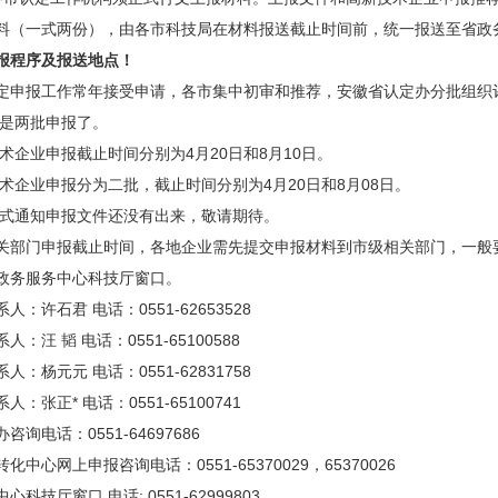
料（一式两份），由各市科技局在材料报送截止时间前，统一报送至省政
报程序及报送地点！
报工作常年接受申请，各市集中初审和推荐，安徽省认定办分批组织评审和
般是两批申报了。
企业申报截止时间分别为4月20日和8月10日。
术企业申报分为二批，截止时间分别为4月20日和8月08日。
式通知申报文件还没有出来，敬请期待。
门申报截止时间，各地企业需先提交申报材料到市级相关部门，一般要
务服务中心科技厅窗口。
石君 电话：0551-62653528
 韬 电话：0551-65100588
元元 电话：0551-62831758
正* 电话：0551-65100741
电话：0551-64697686
网上申报咨询电话：0551-65370029，65370026
厅窗口 电话: 0551-62999803